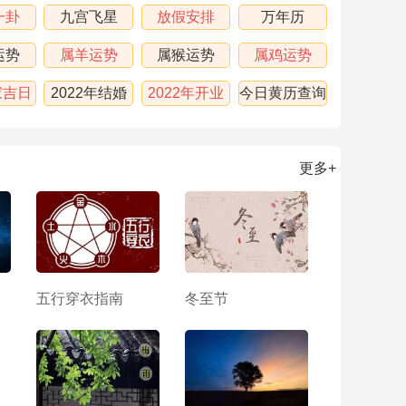
一卦
九宫飞星
放假安排
万年历
运势
属羊运势
属猴运势
属鸡运势
家吉日
2022年结婚
2022年开业
今日黄历查询
吉日
吉日
更多+
五行穿衣指南
冬至节