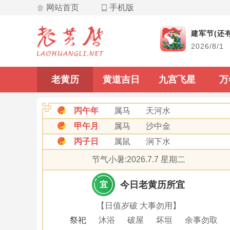
网站首页
手机版
飞星
建军节(还有
2026/8/1
九宫飞星
老黄历
黄道吉日
九宫飞星
万
丙午年
属马
天河水
甲午月
属马
沙中金
丙子日
属鼠
涧下水
节气小暑:2026.7.7 星期二
今日老黄历所宜
宜
【日值岁破 大事勿用】
祭祀
沐浴
破屋
坏垣
余事勿取