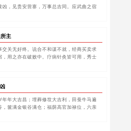
破凶，见贵安营寨，万事总吉同。应武曲之宿
凶所主
事交关无好终。说合不和谋不就，经商买卖求
宿，用之亦在破败中。疗病针灸皆可用，秀士
凶
岁年年大吉昌；埋葬修坟大吉利，田蚕牛马遍
谷，箧满金银谷满仓；福荫高官加禄位，六亲