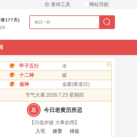
查询工具
网站导航
有177天)
/25
肖
甲子五行
水
十二神
破
值神
金匮(黄道日)
节气大暑:2026.7.23 星期四
今日老黄历所忌
忌
【日值岁破 大事勿用】
入宅
嫁娶
移徙