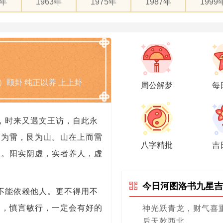
1年
1963年
1975年
1987年
1999
）颐卦 纯正以养 上上卦
周公解梦
每
，时来又遇文王访，自此永
震为雷，艮为山。山在上而雷
八字精批
吉
民。阳实阴虚，实者养人，虚
今日河图洛书九星吉
不能依赖他人。更不得用不
力，慎言敏行，一定会有好的
神光跃青龙，财气喜
后天乾西北