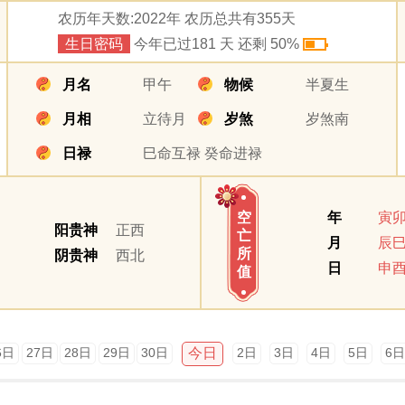
农历年天数:2022年 农历总共有355天
生日密码
今年已过181 天 还剩 50%
月名
甲午
物候
半夏生
月相
立待月
岁煞
岁煞南
日禄
巳命互禄 癸命进禄
年
寅
空
阳贵神
正西
亡
月
辰
所
阴贵神
西北
日
申
值
今日
6日
27日
28日
29日
30日
2日
3日
4日
5日
6日