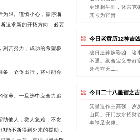
更逢相生旺，休言克
活为限。谨慎小心，循序渐
其号为官贵
不断追求新的开拓方向，必要
今日老黄历12神吉
，刻苦努力，成功的希望极
破日造葬嫁娶凶，诸
不通。纵合宝义专好
赴考夺天工。
准备，仓促出行，将可能会
今日二十八星宿之吉
的修养。一旦选中应全力追
箕星造作主高强，岁
山冈。开门放水招财
帮助他人，救人急难，不贪
丰禄足安康。
，也能不断得到外来的援助，