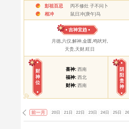
彭祖百忌
丙不修灶 子不问卜
相冲
鼠日冲(庚午)马
吉神宜趋
月德,六仪,解神,金匮,鸣吠对,
天贵,天财,旺日
喜神:
西南
阴
财
阳
神
福神:
西北
贵
位
财神:
西南
神
前一月
20日
21日
22日
23日
24日
25日
2