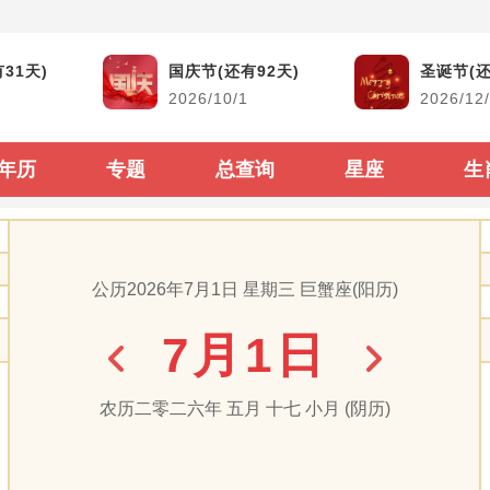
黄道吉日
生活查询
31天)
国庆节(还有92天)
圣诞节(还
2026/10/1
2026/12
结婚吉日
生男生女查询
搬家吉日
古今时辰对照
年历
专题
总查询
星座
生
开市吉日
阴阳历转换
生子吉日
每年太岁查询
公历2026年7月1日 星期三 巨蟹座(阳历)
装修吉日
二十四节气表
7月1日
动土吉日
60甲子纳音顺序
出行吉日
闰年闰月查询表
农历二零二六年 五月 十七 小月 (阴历)
出生属相生肖查询