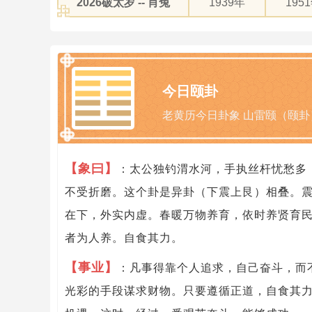
2026破太岁 -- 肖兔
1939年
195
今日颐卦
老黄历今日卦象 山雷颐（颐卦
【象曰】
：太公独钓渭水河，手执丝杆忧愁多
不受折磨。这个卦是异卦（下震上艮）相叠。
在下，外实内虚。春暖万物养育，依时养贤育
者为人养。自食其力。
【事业】
：凡事得靠个人追求，自己奋斗，而
光彩的手段谋求财物。只要遵循正道，自食其