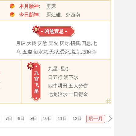
本月胎神:
房床
今日胎神:
厨灶碓、外西南
凶煞宜忌
月破,大耗,灾煞,天火,厌对,招摇,四忌,七
乌,五虚,触水龙,天狱,受死,荒芜,披麻杀
九星 -星()-
卯
九
日五行 涧下水
宫
巳
飞
四牛耕田 五人分饼
酉
星
七龙治水 十日得金
后一月
7日
8日
9日
10日
11日
12日