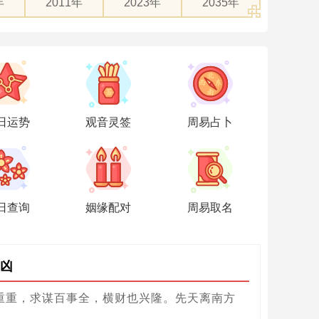
年
2011年
2023年
2035年
日运势
观音灵签
周易占卜
日查询
姻缘配对
周易取名
凶
重重，求谋百事全，横财也兴隆。先天离南方