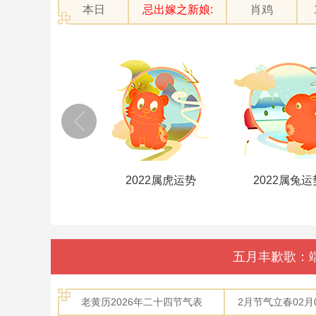
本日
忌出嫁之新娘:
肖鸡
2022属牛运势
2022属虎运势
2022属兔运
五月丰歉歌：
老黄历2026年二十四节气表
2月节气立春02月04