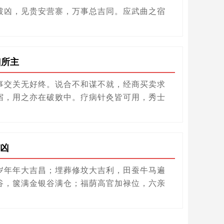
破凶，见贵安营寨，万事总吉同。应武曲之宿
凶所主
事交关无好终。说合不和谋不就，经商买卖求
宿，用之亦在破败中。疗病针灸皆可用，秀士
凶
岁年年大吉昌；埋葬修坟大吉利，田蚕牛马遍
谷，箧满金银谷满仓；福荫高官加禄位，六亲