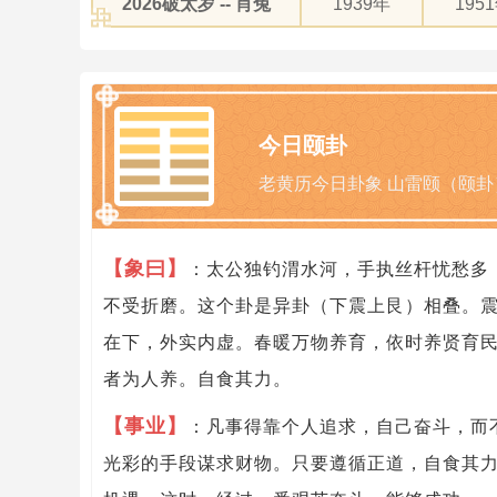
2026破太岁 -- 肖兔
1939年
195
今日颐卦
老黄历今日卦象 山雷颐（颐卦
【象曰】
：太公独钓渭水河，手执丝杆忧愁多
不受折磨。这个卦是异卦（下震上艮）相叠。
在下，外实内虚。春暖万物养育，依时养贤育
者为人养。自食其力。
【事业】
：凡事得靠个人追求，自己奋斗，而
光彩的手段谋求财物。只要遵循正道，自食其