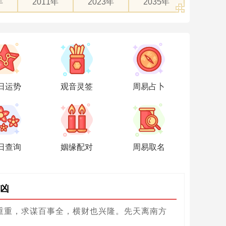
年
2011年
2023年
2035年
日运势
观音灵签
周易占卜
日查询
姻缘配对
周易取名
凶
重重，求谋百事全，横财也兴隆。先天离南方