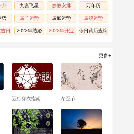
一卦
九宫飞星
放假安排
万年历
运势
属羊运势
属猴运势
属鸡运势
家吉日
2022年结婚
2022年开业
今日黄历查询
吉日
吉日
更多+
五行穿衣指南
冬至节