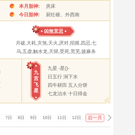
本月胎神:
房床
今日胎神:
厨灶碓、外西南
凶煞宜忌
月破,大耗,灾煞,天火,厌对,招摇,四忌,七
乌,五虚,触水龙,天狱,受死,荒芜,披麻杀
九星 -星()-
卯
九
日五行 涧下水
宫
巳
飞
四牛耕田 五人分饼
酉
星
七龙治水 十日得金
后一月
7日
8日
9日
10日
11日
12日