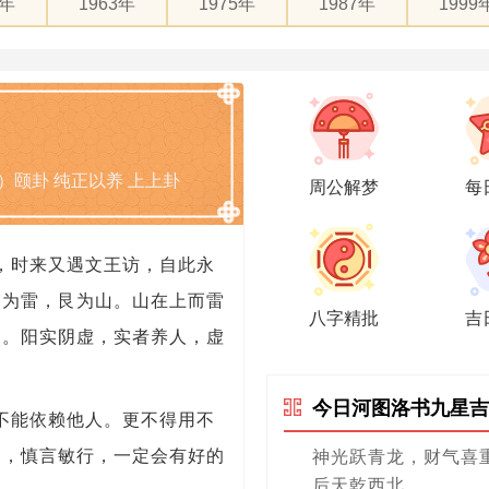
1年
1963年
1975年
1987年
1999
）颐卦 纯正以养 上上卦
周公解梦
每
，时来又遇文王访，自此永
震为雷，艮为山。山在上而雷
八字精批
吉
民。阳实阴虚，实者养人，虚
今日河图洛书九星吉
不能依赖他人。更不得用不
力，慎言敏行，一定会有好的
神光跃青龙，财气喜
后天乾西北