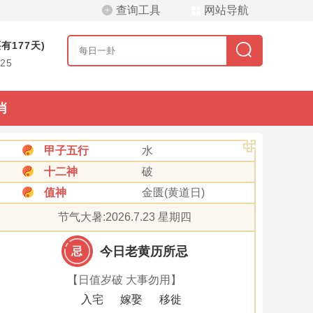
查询工具
网站导航
有177天)
/25
肖
甲子五行
水
十二神
破
值神
金匮(黄道日)
节气大暑:2026.7.23 星期四
今日老黄历所忌
忌
【日值岁破 大事勿用】
入宅
嫁娶
移徙