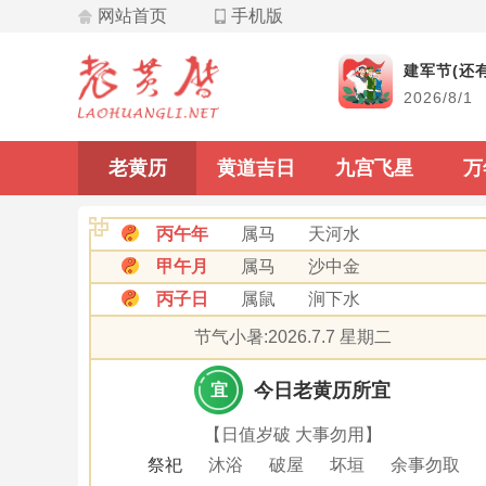
网站首页
手机版
飞星
建军节(还有
2026/8/1
九宫飞星
老黄历
黄道吉日
九宫飞星
万
丙午年
属马
天河水
甲午月
属马
沙中金
丙子日
属鼠
涧下水
节气小暑:2026.7.7 星期二
今日老黄历所宜
宜
【日值岁破 大事勿用】
祭祀
沐浴
破屋
坏垣
余事勿取