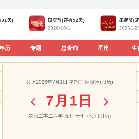
黄道吉日
生活查询
31天)
国庆节(还有92天)
圣诞节(还
2026/10/1
2026/12
结婚吉日
生男生女查询
搬家吉日
古今时辰对照
年历
专题
总查询
星座
生
开市吉日
阴阳历转换
生子吉日
每年太岁查询
公历2026年7月1日 星期三 巨蟹座(阳历)
装修吉日
二十四节气表
7月1日
动土吉日
60甲子纳音顺序
出行吉日
闰年闰月查询表
农历二零二六年 五月 十七 小月 (阴历)
出生属相生肖查询