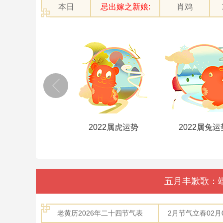
本日
忌出嫁之新娘:
肖鸡
2022属牛运势
2022属虎运势
2022属兔运
五月丰歉歌：
老黄历2026年二十四节气表
2月节气立春02月04