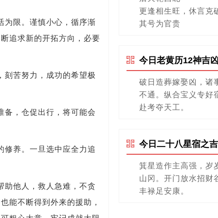
更逢相生旺，休言克
活为限。谨慎小心，循序渐
其号为官贵
不断追求新的开拓方向，必要
今日老黄历12神吉
，刻苦努力，成功的希望极
破日造葬嫁娶凶，诸
不通。纵合宝义专好
赴考夺天工。
准备，仓促出行，将可能会
今日二十八星宿之吉
的修养。一旦选中应全力追
箕星造作主高强，岁
山冈。开门放水招财
帮助他人，救人急难，不贪
丰禄足安康。
，也能不断得到外来的援助，