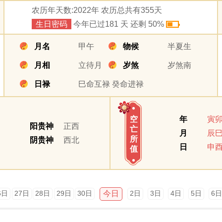
农历年天数:2022年 农历总共有355天
生日密码
今年已过181 天 还剩 50%
月名
甲午
物候
半夏生
月相
立待月
岁煞
岁煞南
日禄
巳命互禄 癸命进禄
年
寅
空
阳贵神
正西
亡
月
辰
所
阴贵神
西北
日
申
值
今日
6日
27日
28日
29日
30日
2日
3日
4日
5日
6日