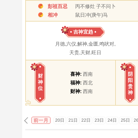
彭祖百忌
丙不修灶 子不问卜
相冲
鼠日冲(庚午)马
吉神宜趋
月德,六仪,解神,金匮,鸣吠对,
天贵,天财,旺日
喜神:
西南
阴
财
阳
神
福神:
西北
贵
位
财神:
西南
神
前一月
20日
21日
22日
23日
24日
25日
2