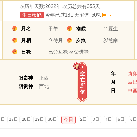
农历年天数:2022年 农历总共有355天
生日密码
今年已过181 天 还剩 50%
月名
甲午
物候
半夏生
月相
立待月
岁煞
岁煞南
日禄
巳命互禄 癸命进禄
年
寅
空
阳贵神
正西
亡
月
辰
所
阴贵神
西北
日
申
值
今日
6日
27日
28日
29日
30日
2日
3日
4日
5日
6日