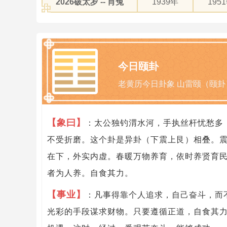
2026破太岁 -- 肖兔
1939年
195
今日颐卦
老黄历今日卦象 山雷颐（颐卦
【象曰】
：太公独钓渭水河，手执丝杆忧愁多
不受折磨。这个卦是异卦（下震上艮）相叠。
在下，外实内虚。春暖万物养育，依时养贤育
者为人养。自食其力。
【事业】
：凡事得靠个人追求，自己奋斗，而
光彩的手段谋求财物。只要遵循正道，自食其