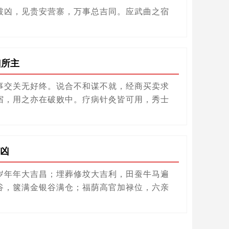
破凶，见贵安营寨，万事总吉同。应武曲之宿
凶所主
事交关无好终。说合不和谋不就，经商买卖求
宿，用之亦在破败中。疗病针灸皆可用，秀士
凶
岁年年大吉昌；埋葬修坟大吉利，田蚕牛马遍
谷，箧满金银谷满仓；福荫高官加禄位，六亲