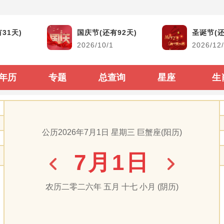
黄道吉日
生活查询
31天)
国庆节(还有92天)
圣诞节(还
2026/10/1
2026/12
结婚吉日
生男生女查询
搬家吉日
古今时辰对照
年历
专题
总查询
星座
生
开市吉日
阴阳历转换
生子吉日
每年太岁查询
公历2026年7月1日 星期三 巨蟹座(阳历)
装修吉日
二十四节气表
7月1日
动土吉日
60甲子纳音顺序
出行吉日
闰年闰月查询表
农历二零二六年 五月 十七 小月 (阴历)
出生属相生肖查询