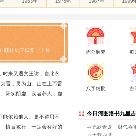
1年
1963年
1975年
1987年
1999
）颐卦 纯正以养 上上卦
周公解梦
每
，时来又遇文王访，自此永
震为雷，艮为山。山在上而雷
八字精批
吉
民。阳实阴虚，实者养人，虚
今日河图洛书九星吉
不能依赖他人。更不得用不
力，慎言敏行，一定会有好的
神光跃青龙，财气喜
后天乾西北