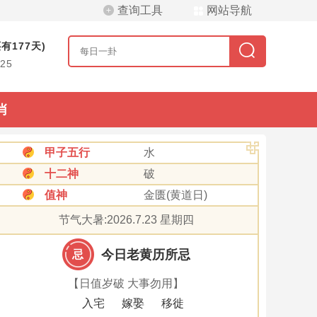
查询工具
网站导航
有177天)
/25
肖
甲子五行
水
十二神
破
值神
金匮(黄道日)
节气大暑:2026.7.23 星期四
今日老黄历所忌
忌
【日值岁破 大事勿用】
入宅
嫁娶
移徙