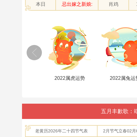
本日
忌出嫁之新娘:
肖鸡
2022属牛运势
2022属虎运势
2022属兔运
五月丰歉歌：
老黄历2026年二十四节气表
2月节气立春02月04