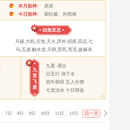
本月胎神:
房床
今日胎神:
厨灶碓、外西南
凶煞宜忌
月破,大耗,灾煞,天火,厌对,招摇,四忌,七
乌,五虚,触水龙,天狱,受死,荒芜,披麻杀
九星 -星()-
卯
九
日五行 涧下水
宫
巳
飞
四牛耕田 五人分饼
酉
星
七龙治水 十日得金
后一月
7日
8日
9日
10日
11日
12日