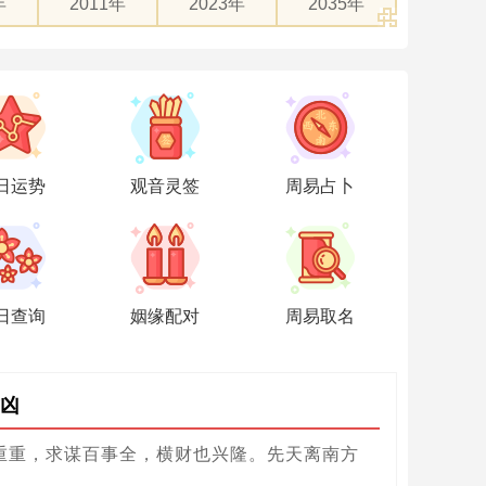
年
2011年
2023年
2035年
日运势
观音灵签
周易占卜
日查询
姻缘配对
周易取名
凶
重重，求谋百事全，横财也兴隆。先天离南方