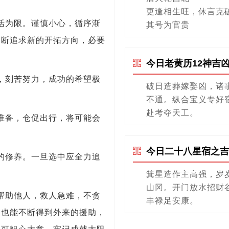
更逢相生旺，休言克
活为限。谨慎小心，循序渐
其号为官贵
不断追求新的开拓方向，必要
今日老黄历12神吉
，刻苦努力，成功的希望极
破日造葬嫁娶凶，诸
不通。纵合宝义专好
赴考夺天工。
准备，仓促出行，将可能会
今日二十八星宿之吉
的修养。一旦选中应全力追
箕星造作主高强，岁
山冈。开门放水招财
帮助他人，救人急难，不贪
丰禄足安康。
，也能不断得到外来的援助，