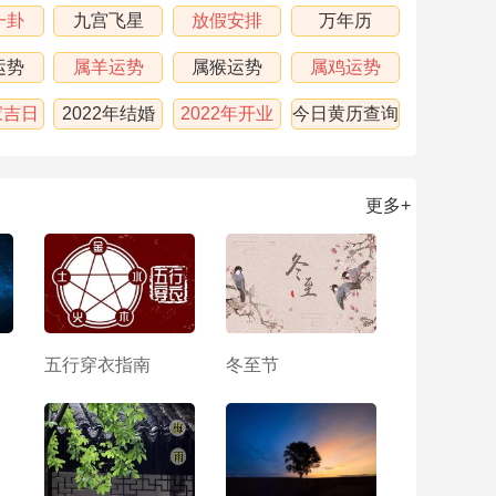
一卦
九宫飞星
放假安排
万年历
运势
属羊运势
属猴运势
属鸡运势
家吉日
2022年结婚
2022年开业
今日黄历查询
吉日
吉日
更多+
五行穿衣指南
冬至节