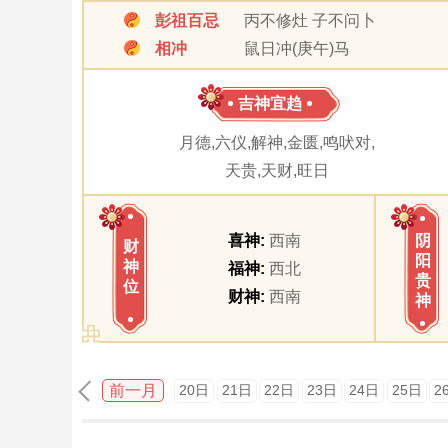
彭祖百忌
丙不修灶 子不问卜
相冲
鼠日冲(庚午)马
吉神宜趋
月德,六仪,解神,金匮,鸣吠对,
天贵,天财,旺日
喜神:
西南
阴
财
阳
神
福神:
西北
贵
位
财神:
西南
神
前一月
20日
21日
22日
23日
24日
25日
2