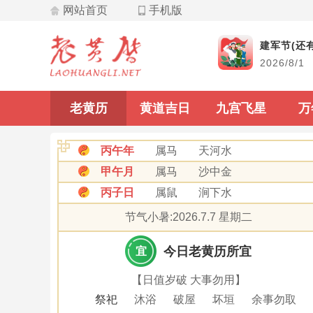
网站首页
手机版
飞星
建军节(还有
2026/8/1
九宫飞星
老黄历
黄道吉日
九宫飞星
万
丙午年
属马
天河水
甲午月
属马
沙中金
丙子日
属鼠
涧下水
节气小暑:2026.7.7 星期二
今日老黄历所宜
宜
【日值岁破 大事勿用】
祭祀
沐浴
破屋
坏垣
余事勿取