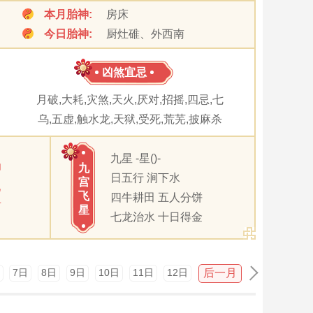
本月胎神:
房床
今日胎神:
厨灶碓、外西南
凶煞宜忌
月破,大耗,灾煞,天火,厌对,招摇,四忌,七
乌,五虚,触水龙,天狱,受死,荒芜,披麻杀
九星 -星()-
卯
九
日五行 涧下水
宫
巳
飞
四牛耕田 五人分饼
酉
星
七龙治水 十日得金
后一月
7日
8日
9日
10日
11日
12日