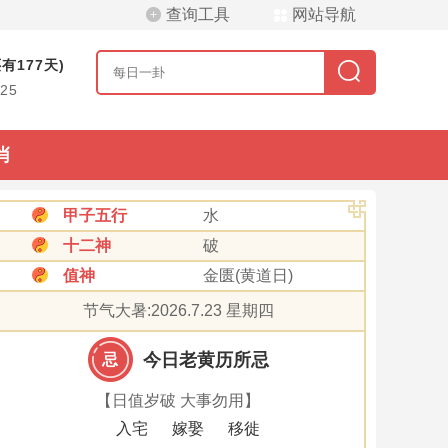
查询工具
网站导航
有177天)
/25
肖
甲子五行
水
十二神
破
值神
金匮(黄道日)
节气大暑:2026.7.23 星期四
今日老黄历所忌
忌
【日值岁破 大事勿用】
入宅
嫁娶
移徙