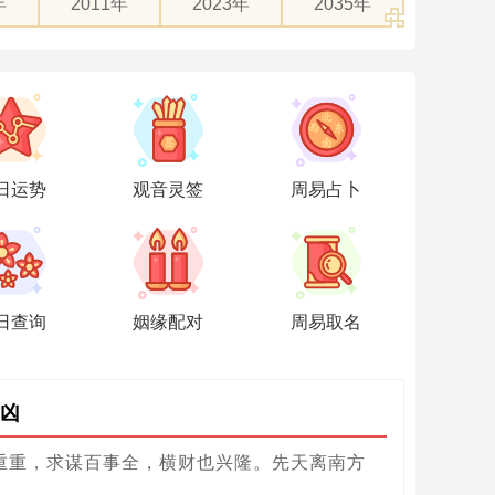
年
2011年
2023年
2035年
日运势
观音灵签
周易占卜
日查询
姻缘配对
周易取名
凶
重重，求谋百事全，横财也兴隆。先天离南方