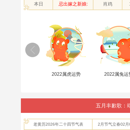
本日
忌出嫁之新娘:
肖鸡
2022属牛运势
2022属虎运势
2022属兔运
五月丰歉歌：
老黄历2026年二十四节气表
2月节气立春02月04