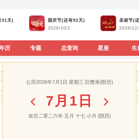
黄道吉日
生活查询
31天)
国庆节(还有92天)
圣诞节(还
2026/10/1
2026/12
结婚吉日
生男生女查询
搬家吉日
古今时辰对照
年历
专题
总查询
星座
生
开市吉日
阴阳历转换
生子吉日
每年太岁查询
公历2026年7月1日 星期三 巨蟹座(阳历)
装修吉日
二十四节气表
7月1日
动土吉日
60甲子纳音顺序
出行吉日
闰年闰月查询表
农历二零二六年 五月 十七 小月 (阴历)
出生属相生肖查询