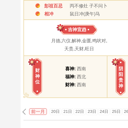
彭祖百忌
丙不修灶 子不问卜
相冲
鼠日冲(庚午)马
吉神宜趋
月德,六仪,解神,金匮,鸣吠对,
天贵,天财,旺日
喜神:
西南
阴
财
阳
神
福神:
西北
贵
位
财神:
西南
神
前一月
20日
21日
22日
23日
24日
25日
2