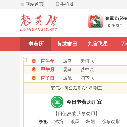
网站首页
手机版
飞星
建军节(还有
2026/8/1
九宫飞星
老黄历
黄道吉日
九宫飞星
万
丙午年
属马
天河水
甲午月
属马
沙中金
丙子日
属鼠
涧下水
节气小暑:2026.7.7 星期二
今日老黄历所宜
宜
【日值岁破 大事勿用】
祭祀
沐浴
破屋
坏垣
余事勿取