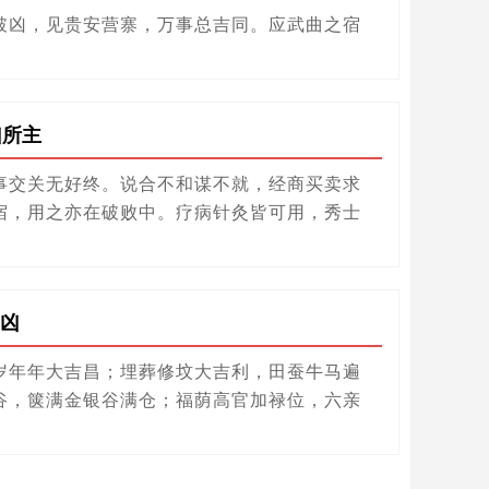
破凶，见贵安营寨，万事总吉同。应武曲之宿
凶所主
事交关无好终。说合不和谋不就，经商买卖求
宿，用之亦在破败中。疗病针灸皆可用，秀士
凶
岁年年大吉昌；埋葬修坟大吉利，田蚕牛马遍
谷，箧满金银谷满仓；福荫高官加禄位，六亲