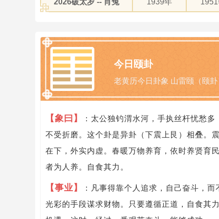
2026破太岁 -- 肖兔
1939年
195
今日颐卦
老黄历今日卦象 山雷颐（颐卦
【象曰】
：太公独钓渭水河，手执丝杆忧愁多
不受折磨。这个卦是异卦（下震上艮）相叠。
在下，外实内虚。春暖万物养育，依时养贤育
者为人养。自食其力。
【事业】
：凡事得靠个人追求，自己奋斗，而
光彩的手段谋求财物。只要遵循正道，自食其