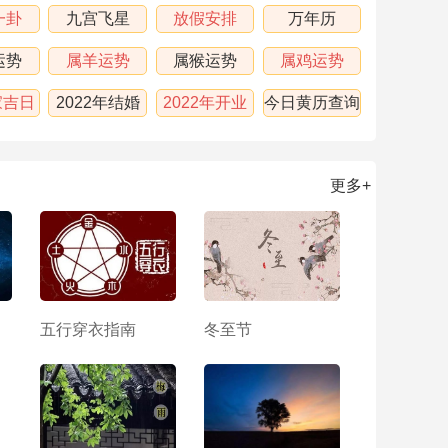
一卦
九宫飞星
放假安排
万年历
运势
属羊运势
属猴运势
属鸡运势
家吉日
2022年结婚
2022年开业
今日黄历查询
吉日
吉日
更多+
五行穿衣指南
冬至节