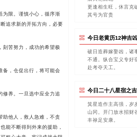
更逢相生旺，休言克
活为限。谨慎小心，循序渐
其号为官贵
不断追求新的开拓方向，必要
今日老黄历12神吉
，刻苦努力，成功的希望极
破日造葬嫁娶凶，诸
不通。纵合宝义专好
赴考夺天工。
准备，仓促出行，将可能会
今日二十八星宿之吉
的修养。一旦选中应全力追
箕星造作主高强，岁
山冈。开门放水招财
帮助他人，救人急难，不贪
丰禄足安康。
，也能不断得到外来的援助，