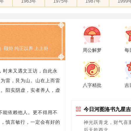
1年
1963年
1975年
1987年
1999
）颐卦 纯正以养 上上卦
周公解梦
每
，时来又遇文王访，自此永
震为雷，艮为山。山在上而雷
八字精批
吉
民。阳实阴虚，实者养人，虚
今日河图洛书九星吉
不能依赖他人。更不得用不
力，慎言敏行，一定会有好的
神光跃青龙，财气喜
后天乾西北