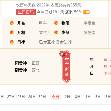
农历年天数:2022年 农历总共有355天
生日密码
今年已过181 天 还剩 50%
月名
甲午
物候
半夏生
月相
立待月
岁煞
岁煞南
日禄
巳命互禄 癸命进禄
年
寅
空
阳贵神
正西
亡
月
辰
所
阴贵神
西北
日
申
值
今日
6日
27日
28日
29日
30日
2日
3日
4日
5日
6日