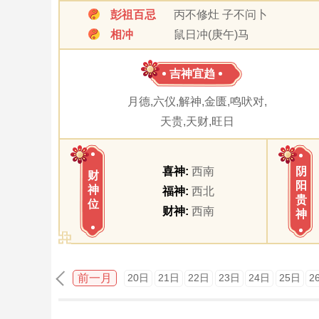
彭祖百忌
丙不修灶 子不问卜
相冲
鼠日冲(庚午)马
吉神宜趋
月德,六仪,解神,金匮,鸣吠对,
天贵,天财,旺日
喜神:
西南
阴
财
阳
神
福神:
西北
贵
位
财神:
西南
神
前一月
20日
21日
22日
23日
24日
25日
2