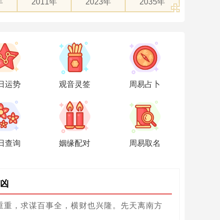
年
2011年
2023年
2035年
日运势
观音灵签
周易占卜
日查询
姻缘配对
周易取名
凶
重重，求谋百事全，横财也兴隆。先天离南方