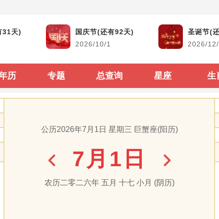
黄道吉日
生活查询
31天)
国庆节(还有92天)
圣诞节(还
2026/10/1
2026/12
结婚吉日
生男生女查询
搬家吉日
古今时辰对照
年历
专题
总查询
星座
生
开市吉日
阴阳历转换
生子吉日
每年太岁查询
公历2026年7月1日 星期三 巨蟹座(阳历)
装修吉日
二十四节气表
7月1日
动土吉日
60甲子纳音顺序
出行吉日
闰年闰月查询表
农历二零二六年 五月 十七 小月 (阴历)
出生属相生肖查询