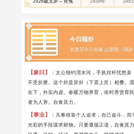
2026破太岁 -- 肖兔
1939年
195
今日颐卦
老黄历今日卦象 山雷颐（颐卦
【象曰】
：太公独钓渭水河，手执丝杆忧愁多
不受折磨。这个卦是异卦（下震上艮）相叠。
在下，外实内虚。春暖万物养育，依时养贤育
者为人养。自食其力。
【事业】
：凡事得靠个人追求，自己奋斗，而
光彩的手段谋求财物。只要遵循正道，自食其