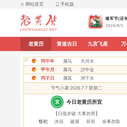
网站首页
手机版
飞星
建军节(还有
2026/8/1
九宫飞星
老黄历
黄道吉日
九宫飞星
万
丙午年
属马
天河水
甲午月
属马
沙中金
丙子日
属鼠
涧下水
节气小暑:2026.7.7 星期二
今日老黄历所宜
宜
【日值岁破 大事勿用】
祭祀
沐浴
破屋
坏垣
余事勿取