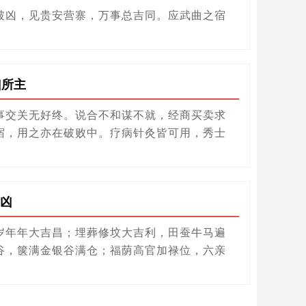
破凶，见贵安营寨，万事总吉同。应武曲之宿
凶所主
事交关无好终。说合不和谋不就，经商买卖求
宿，用之亦在破败中。疗病针灸皆可用，秀士
凶
岁年年大吉昌；埋葬修坟大吉利，田蚕牛马遍
谷，箧满金银谷满仓；福荫高官加禄位，六亲