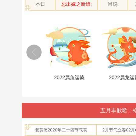
本日
忌出嫁之新娘:
肖鸡
2022属虎运势
2022属兔运势
2022属龙运
五月丰歉歌：
老黄历2026年二十四节气表
2月节气立春02月04