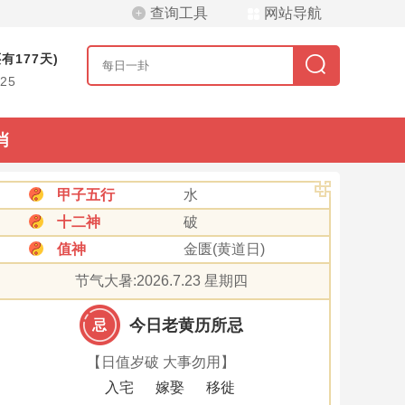
查询工具
网站导航
有177天)
/25
肖
甲子五行
水
十二神
破
值神
金匮(黄道日)
节气大暑:2026.7.23 星期四
今日老黄历所忌
忌
【日值岁破 大事勿用】
入宅
嫁娶
移徙