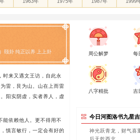
1年
1963年
1975年
1987年
1999
）颐卦 纯正以养 上上卦
周公解梦
每
，时来又遇文王访，自此永
震为雷，艮为山。山在上而雷
八字精批
吉
民。阳实阴虚，实者养人，虚
今日河图洛书九星吉
不能依赖他人。更不得用不
力，慎言敏行，一定会有好的
神光跃青龙，财气喜
后天乾西北