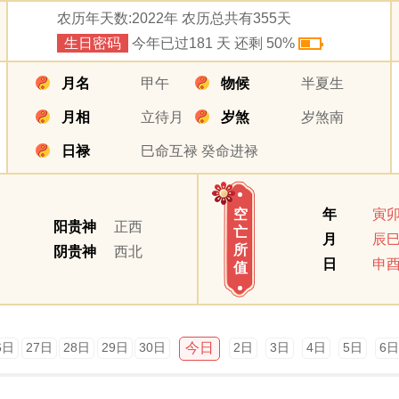
农历年天数:2022年 农历总共有355天
生日密码
今年已过181 天 还剩 50%
月名
甲午
物候
半夏生
月相
立待月
岁煞
岁煞南
日禄
巳命互禄 癸命进禄
年
寅
空
阳贵神
正西
亡
月
辰
所
阴贵神
西北
日
申
值
今日
6日
27日
28日
29日
30日
2日
3日
4日
5日
6日