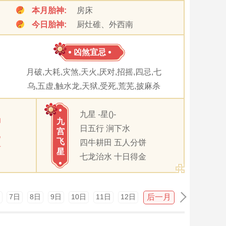
本月胎神:
房床
今日胎神:
厨灶碓、外西南
凶煞宜忌
月破,大耗,灾煞,天火,厌对,招摇,四忌,七
乌,五虚,触水龙,天狱,受死,荒芜,披麻杀
九星 -星()-
卯
九
日五行 涧下水
宫
巳
飞
四牛耕田 五人分饼
酉
星
七龙治水 十日得金
后一月
7日
8日
9日
10日
11日
12日