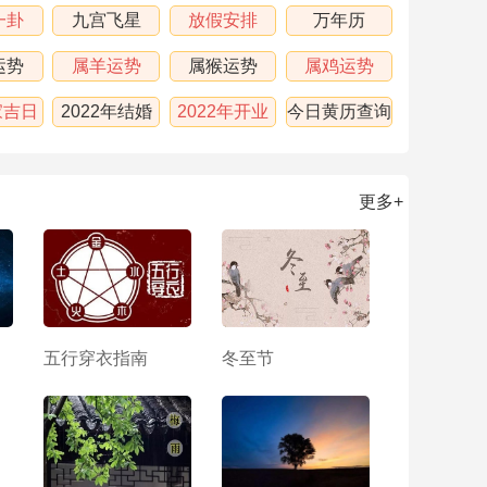
一卦
九宫飞星
放假安排
万年历
运势
属羊运势
属猴运势
属鸡运势
家吉日
2022年结婚
2022年开业
今日黄历查询
吉日
吉日
更多+
五行穿衣指南
冬至节