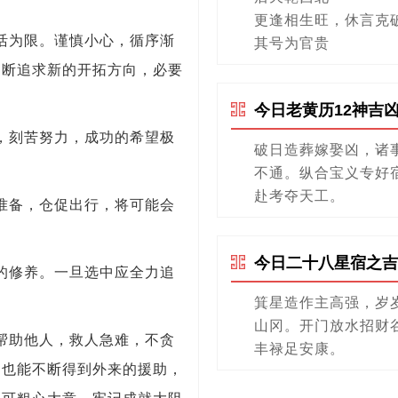
更逢相生旺，休言克
活为限。谨慎小心，循序渐
其号为官贵
不断追求新的开拓方向，必要
今日老黄历12神吉
，刻苦努力，成功的希望极
破日造葬嫁娶凶，诸
不通。纵合宝义专好
赴考夺天工。
准备，仓促出行，将可能会
今日二十八星宿之吉
的修养。一旦选中应全力追
箕星造作主高强，岁
山冈。开门放水招财
帮助他人，救人急难，不贪
丰禄足安康。
，也能不断得到外来的援助，