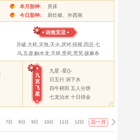
本月胎神:
房床
今日胎神:
厨灶碓、外西南
凶煞宜忌
月破,大耗,灾煞,天火,厌对,招摇,四忌,七
乌,五虚,触水龙,天狱,受死,荒芜,披麻杀
九星 -星()-
卯
九
日五行 涧下水
宫
巳
飞
四牛耕田 五人分饼
酉
星
七龙治水 十日得金
后一月
7日
8日
9日
10日
11日
12日