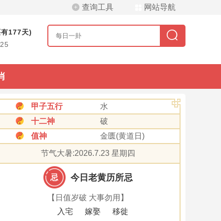
查询工具
网站导航
有177天)
/25
肖
甲子五行
水
十二神
破
值神
金匮(黄道日)
节气大暑:2026.7.23 星期四
今日老黄历所忌
忌
【日值岁破 大事勿用】
入宅
嫁娶
移徙