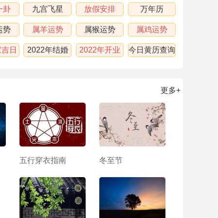
一卦
九宫飞星
放假安排
万年历
运势
属羊运势
属猴运势
属鸡运势
家吉日
2022年结婚
2022年开业
今日黄历查询
吉日
吉日
更多+
五行穿衣指南
冬至节