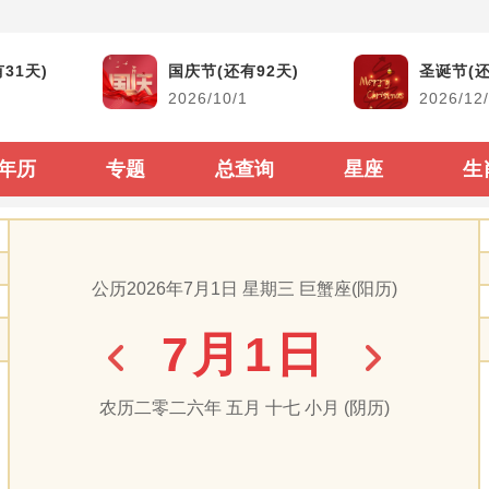
黄道吉日
生活查询
31天)
国庆节(还有92天)
圣诞节(还
2026/10/1
2026/12
结婚吉日
生男生女查询
搬家吉日
古今时辰对照
年历
专题
总查询
星座
生
开市吉日
阴阳历转换
生子吉日
每年太岁查询
公历2026年7月1日 星期三 巨蟹座(阳历)
装修吉日
二十四节气表
7月1日
动土吉日
60甲子纳音顺序
出行吉日
闰年闰月查询表
农历二零二六年 五月 十七 小月 (阴历)
出生属相生肖查询