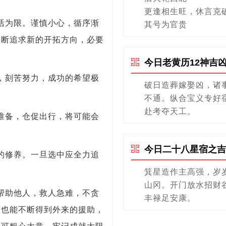
更逢相生旺，休言克
活为限。谨慎小心，循序渐
其号为官贵
不断追求新的开拓方向，必要
今日老黄历12神吉
，刻苦努力，成功的希望极
破日造葬嫁娶凶，诸
不通。纵合宝义专好
赴考夺天工。
准备，仓促出行，将可能会
今日二十八星宿之吉
的修养。一旦选中应全力追
箕星造作主高强，岁
山冈。开门放水招财
帮助他人，救人急难，不贪
丰禄足安康。
，也能不断得到外来的援助，