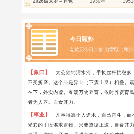
2026破太岁 -- 肖兔
1939年
195
今日颐卦
老黄历今日卦象 山雷颐（颐卦
【象曰】
：太公独钓渭水河，手执丝杆忧愁多
不受折磨。这个卦是异卦（下震上艮）相叠。
在下，外实内虚。春暖万物养育，依时养贤育
者为人养。自食其力。
【事业】
：凡事得靠个人追求，自己奋斗，而
光彩的手段谋求财物。只要遵循正道，自食其