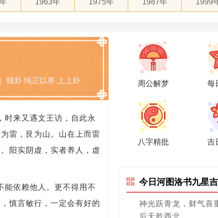
1年
1963年
1975年
1987年
1999
）颐卦 纯正以养 上上卦
周公解梦
每
，时来又遇文王访，自此永
震为雷，艮为山。山在上而雷
八字精批
吉
民。阳实阴虚，实者养人，虚
今日河图洛书九星吉
不能依赖他人。更不得用不
力，慎言敏行，一定会有好的
神光跃青龙，财气喜
后天乾西北