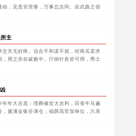
破凶，见贵安营寨，万事总吉同。应武曲之宿
凶所主
事交关无好终。说合不和谋不就，经商买卖求
宿，用之亦在破败中。疗病针灸皆可用，秀士
凶
岁年年大吉昌；埋葬修坟大吉利，田蚕牛马遍
谷，箧满金银谷满仓；福荫高官加禄位，六亲