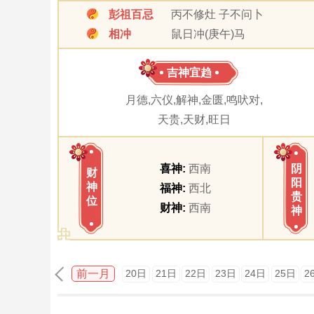
彭祖百忌
丙不修灶 子不问卜
相冲
鼠日冲(庚午)马
吉神宜趋
月德,六仪,解神,金匮,鸣吠对,
天贵,天财,旺日
喜神:
西南
阴
财
阳
神
福神:
西北
贵
位
财神:
西南
神
前一月
20日
21日
22日
23日
24日
25日
2