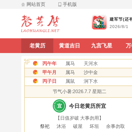
网站首页
手机版
飞星
建军节(还有
2026/8/1
九宫飞星
老黄历
黄道吉日
九宫飞星
万
丙午年
属马
天河水
甲午月
属马
沙中金
丙子日
属鼠
涧下水
节气小暑:2026.7.7 星期二
今日老黄历所宜
宜
【日值岁破 大事勿用】
祭祀
沐浴
破屋
坏垣
余事勿取