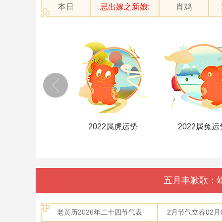
本日
忌出嫁之新娘:
肖鸡
2022属虎运势
2022属兔运势
2022属龙运
五月丰歉歌：
老黄历2026年二十四节气表
2月节气立春02月04