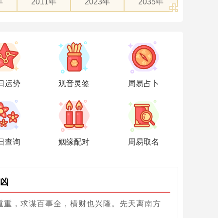
年
2011年
2023年
2035年
日运势
观音灵签
周易占卜
日查询
姻缘配对
周易取名
凶
重重，求谋百事全，横财也兴隆。先天离南方