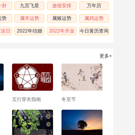
一卦
九宫飞星
放假安排
万年历
运势
属羊运势
属猴运势
属鸡运势
家吉日
2022年结婚
2022年开业
今日黄历查询
吉日
吉日
更多+
五行穿衣指南
冬至节