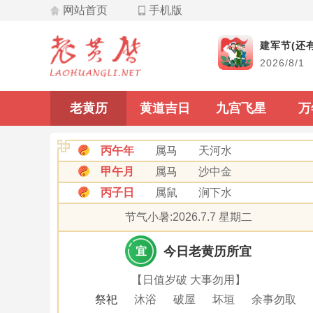
网站首页
手机版
飞星
建军节(还有
2026/8/1
九宫飞星
老黄历
黄道吉日
九宫飞星
万
丙午年
属马
天河水
甲午月
属马
沙中金
丙子日
属鼠
涧下水
节气小暑:2026.7.7 星期二
今日老黄历所宜
宜
【日值岁破 大事勿用】
祭祀
沐浴
破屋
坏垣
余事勿取