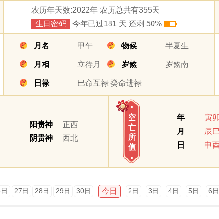
农历年天数:2022年 农历总共有355天
生日密码
今年已过181 天 还剩 50%
月名
甲午
物候
半夏生
月相
立待月
岁煞
岁煞南
日禄
巳命互禄 癸命进禄
年
寅
空
阳贵神
正西
亡
月
辰
所
阴贵神
西北
日
申
值
今日
6日
27日
28日
29日
30日
2日
3日
4日
5日
6日