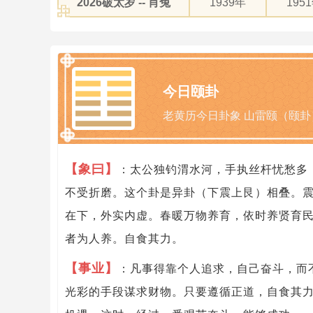
2026破太岁 -- 肖兔
1939年
195
今日颐卦
老黄历今日卦象 山雷颐（颐卦
【象曰】
：太公独钓渭水河，手执丝杆忧愁多
不受折磨。这个卦是异卦（下震上艮）相叠。
在下，外实内虚。春暖万物养育，依时养贤育
者为人养。自食其力。
【事业】
：凡事得靠个人追求，自己奋斗，而
光彩的手段谋求财物。只要遵循正道，自食其