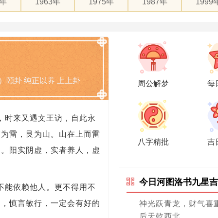
1年
1963年
1975年
1987年
1999
）颐卦 纯正以养 上上卦
周公解梦
每
，时来又遇文王访，自此永
震为雷，艮为山。山在上而雷
八字精批
吉
民。阳实阴虚，实者养人，虚
今日河图洛书九星吉
不能依赖他人。更不得用不
力，慎言敏行，一定会有好的
神光跃青龙，财气喜
后天乾西北