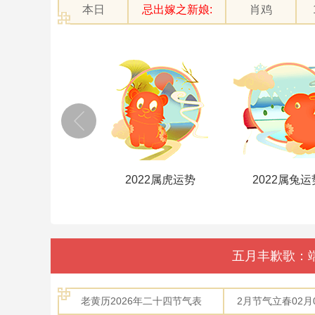
本日
忌出嫁之新娘:
肖鸡
2022属虎运势
2022属兔运势
2022属龙运
五月丰歉歌：
老黄历2026年二十四节气表
2月节气立春02月04