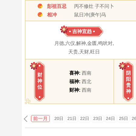
彭祖百忌
丙不修灶 子不问卜
相冲
鼠日冲(庚午)马
吉神宜趋
月德,六仪,解神,金匮,鸣吠对,
天贵,天财,旺日
喜神:
西南
阴
财
阳
神
福神:
西北
贵
位
财神:
西南
神
前一月
20日
21日
22日
23日
24日
25日
2