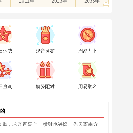
年
2011年
2023年
2035年
日运势
观音灵签
周易占卜
日查询
姻缘配对
周易取名
凶
重重，求谋百事全，横财也兴隆。先天离南方