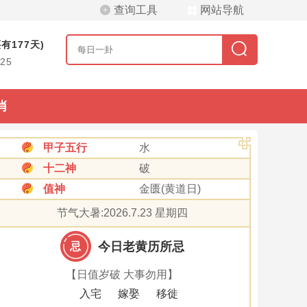
查询工具
网站导航
有177天)
/25
肖
甲子五行
水
十二神
破
值神
金匮(黄道日)
节气大暑:2026.7.23 星期四
今日老黄历所忌
忌
【日值岁破 大事勿用】
入宅
嫁娶
移徙