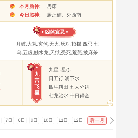
本月胎神:
房床
今日胎神:
厨灶碓、外西南
凶煞宜忌
月破,大耗,灾煞,天火,厌对,招摇,四忌,七
乌,五虚,触水龙,天狱,受死,荒芜,披麻杀
九星 -星()-
卯
九
日五行 涧下水
宫
巳
飞
四牛耕田 五人分饼
酉
星
七龙治水 十日得金
后一月
7日
8日
9日
10日
11日
12日