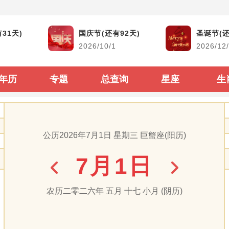
黄道吉日
生活查询
31天)
国庆节(还有92天)
圣诞节(还
2026/10/1
2026/12
结婚吉日
生男生女查询
搬家吉日
古今时辰对照
年历
专题
总查询
星座
生
开市吉日
阴阳历转换
生子吉日
每年太岁查询
公历2026年7月1日 星期三 巨蟹座(阳历)
装修吉日
二十四节气表
7月1日
动土吉日
60甲子纳音顺序
出行吉日
闰年闰月查询表
农历二零二六年 五月 十七 小月 (阴历)
出生属相生肖查询