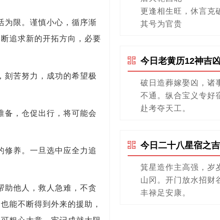
更逢相生旺，休言克
活为限。谨慎小心，循序渐
其号为官贵
不断追求新的开拓方向，必要
今日老黄历12神吉
，刻苦努力，成功的希望极
破日造葬嫁娶凶，诸
不通。纵合宝义专好
赴考夺天工。
准备，仓促出行，将可能会
今日二十八星宿之吉
的修养。一旦选中应全力追
箕星造作主高强，岁
山冈。开门放水招财
帮助他人，救人急难，不贪
丰禄足安康。
，也能不断得到外来的援助，