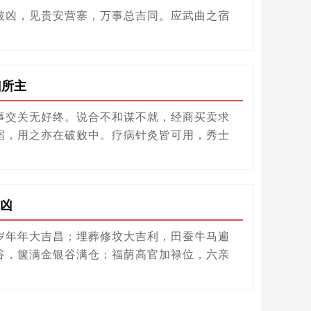
破凶，见贵安营寨，万事总吉同。应武曲之宿
凶所主
事交关无好终。说合不和谋不就，经商买卖求
宿，用之亦在破败中。疗病针灸皆可用，秀士
凶
岁年年大吉昌；埋葬修坟大吉利，田蚕牛马遍
谷，箧满金银谷满仓；福荫高官加禄位，六亲