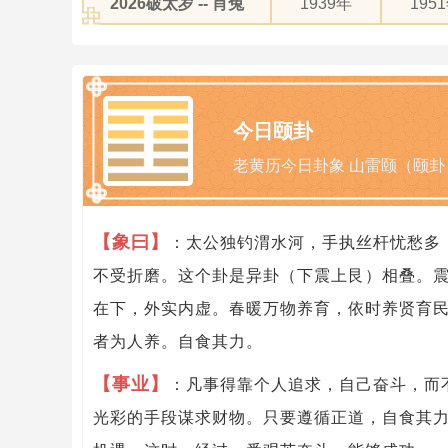
2026破太岁 -- 肖兔
1939年
195
今日颐卦
老黄历今日卦象 山雷颐（颐卦
【象曰】
：太公独钓渭水河，手执丝杆忧愁多
不受折磨。这个卦是异卦（下震上艮）相叠。
在下，外实内虚。春暖万物养育，依时养贤育
者为人养。自食其力。
【事业】
：凡事得靠个人追求，自己奋斗，而
光彩的手段谋求财物。只要遵循正道，自食其