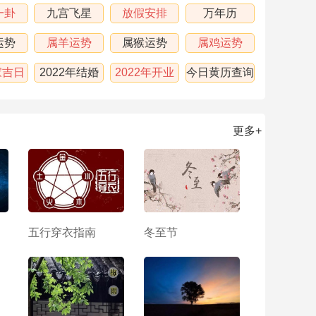
一卦
九宫飞星
放假安排
万年历
运势
属羊运势
属猴运势
属鸡运势
家吉日
2022年结婚
2022年开业
今日黄历查询
吉日
吉日
更多+
五行穿衣指南
冬至节