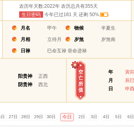
农历年天数:2022年 农历总共有355天
生日密码
今年已过181 天 还剩 50%
月名
甲午
物候
半夏生
月相
立待月
岁煞
岁煞南
日禄
巳命互禄 癸命进禄
年
寅
空
阳贵神
正西
亡
月
辰
所
阴贵神
西北
日
申
值
今日
6日
27日
28日
29日
30日
2日
3日
4日
5日
6日