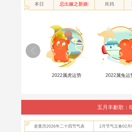
本日
忌出嫁之新娘:
肖鸡
2022属虎运势
2022属兔运势
2022属龙运
五月丰歉歌：
老黄历2026年二十四节气表
2月节气立春02月04