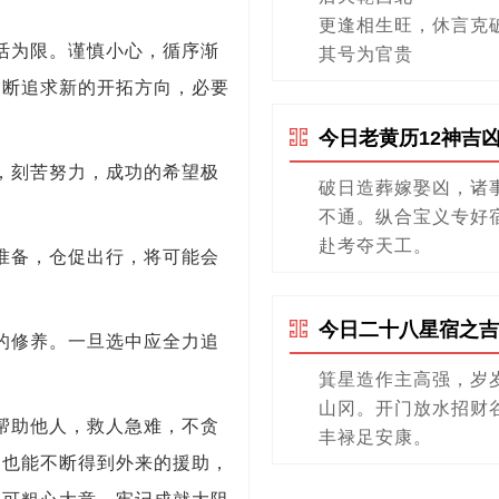
更逢相生旺，休言克
活为限。谨慎小心，循序渐
其号为官贵
不断追求新的开拓方向，必要
今日老黄历12神吉
，刻苦努力，成功的希望极
破日造葬嫁娶凶，诸
不通。纵合宝义专好
赴考夺天工。
准备，仓促出行，将可能会
今日二十八星宿之吉
的修养。一旦选中应全力追
箕星造作主高强，岁
山冈。开门放水招财
帮助他人，救人急难，不贪
丰禄足安康。
，也能不断得到外来的援助，