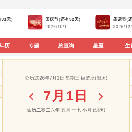
黄道吉日
生活查询
31天)
国庆节(还有92天)
圣诞节(还
2026/10/1
2026/12
结婚吉日
生男生女查询
搬家吉日
古今时辰对照
年历
专题
总查询
星座
生
开市吉日
阴阳历转换
生子吉日
每年太岁查询
公历2026年7月1日 星期三 巨蟹座(阳历)
装修吉日
二十四节气表
7月1日
动土吉日
60甲子纳音顺序
出行吉日
闰年闰月查询表
农历二零二六年 五月 十七 小月 (阴历)
出生属相生肖查询