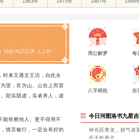
1年
1963年
1975年
1987年
1999
）颐卦 纯正以养 上上卦
周公解梦
每
，时来又遇文王访，自此永
震为雷，艮为山。山在上而雷
八字精批
吉
民。阳实阴虚，实者养人，虚
今日河图洛书九星吉
不能依赖他人。更不得用不
力，慎言敏行，一定会有好的
神光跃青龙，财气喜
后天乾西北