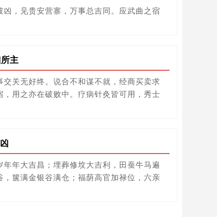
破凶，见贵安营寨，万事总吉同。应武曲之宿
凶所主
事交关无好终。说合不和谋不就，经商买卖求
宿，用之亦在破败中。疗病针灸皆可用，秀士
凶
岁年年大吉昌；埋葬修坟大吉利，田蚕牛马遍
谷，箧满金银谷满仓；福荫高官加禄位，六亲