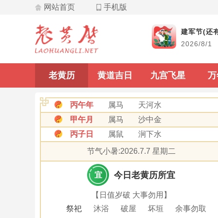
网站首页
手机版
飞星
建军节(还有
2026/8/1
九宫飞星
老黄历
黄道吉日
九宫飞星
万
丙午年
属马
天河水
甲午月
属马
沙中金
丙子日
属鼠
涧下水
节气小暑:2026.7.7 星期二
今日老黄历所宜
宜
【日值岁破 大事勿用】
祭祀
沐浴
破屋
坏垣
余事勿取