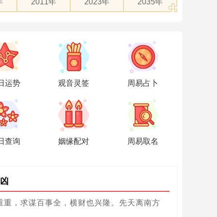
年
2011年
2023年
2035年
日运势
观音灵签
周易占卜
日查询
姻缘配对
周易取名
凶
重重，求谋百事全，横财也兴隆。先天离南方