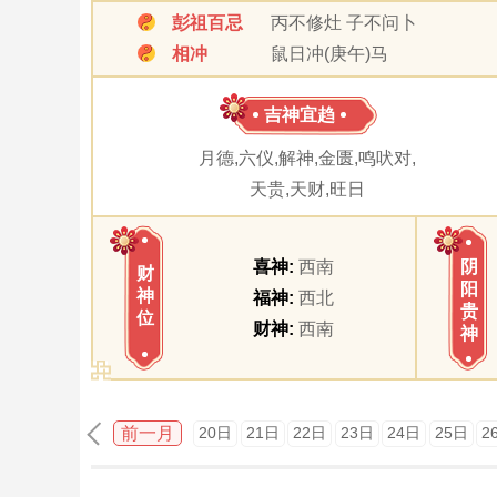
彭祖百忌
丙不修灶 子不问卜
相冲
鼠日冲(庚午)马
吉神宜趋
月德,六仪,解神,金匮,鸣吠对,
天贵,天财,旺日
喜神:
西南
阴
财
阳
神
福神:
西北
贵
位
财神:
西南
神
前一月
20日
21日
22日
23日
24日
25日
2