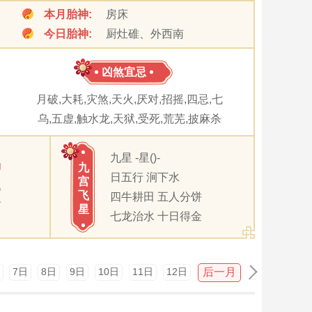
本月胎神:
房床
今日胎神:
厨灶碓、外西南
凶煞宜忌
月破,大耗,灾煞,天火,厌对,招摇,四忌,七
乌,五虚,触水龙,天狱,受死,荒芜,披麻杀
九星 -星()-
卯
九
日五行 涧下水
宫
巳
飞
四牛耕田 五人分饼
酉
星
七龙治水 十日得金
后一月
7日
8日
9日
10日
11日
12日