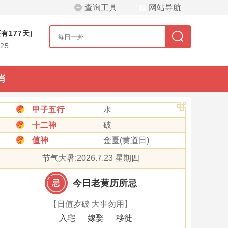
查询工具
网站导航
有177天)
/25
肖
甲子五行
水
十二神
破
值神
金匮(黄道日)
节气大暑:2026.7.23 星期四
今日老黄历所忌
忌
【日值岁破 大事勿用】
入宅
嫁娶
移徙